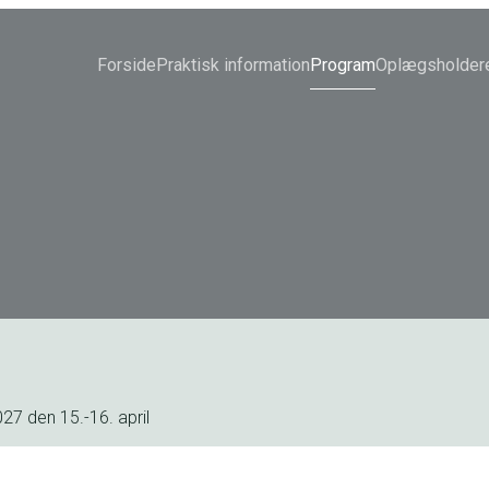
Forside
Praktisk information
Program
Oplægsholder
7 den 15.-16. april